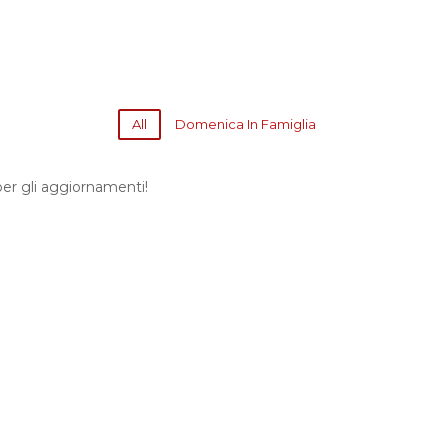
All
Domenica In Famiglia
er gli aggiornamenti!