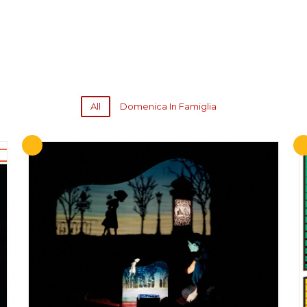
All
Domenica In Famiglia