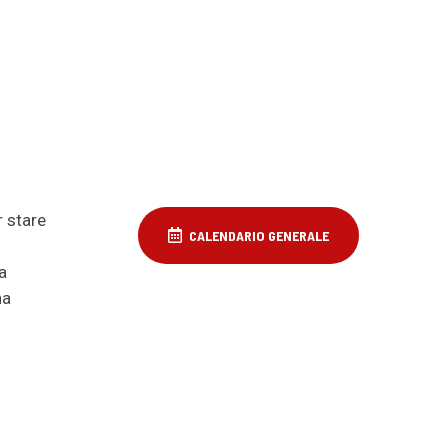
r stare
CALENDARIO GENERALE
a
na