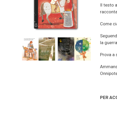
Il testo 
racconta
Come cia
Seguendo
la guerra
Prova a s
Ammansis
Onnipote
PER AC