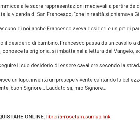
ammicca alle sacre rappresentazioni medievali a partire da due
ta la vicenda di San Francesco, “che in realtà si chiamava Gi
scuno di noi anche Francesco aveva desideri e un po’ di paura
 il desiderio di bambino, Francesco passa da un cavallo a d
, conosce la prigionia, si imbatte nella lettura del Vangelo, s
eguire il suo desiderio di essere cavaliere secondo la strada 
ce un lupo, inventa un presepe vivente cantando la bellezza 
nte, buon Signore… Laudato sii, mio Signore…
QUISTARE ONLINE:
libreria-rosetum.sumup.link