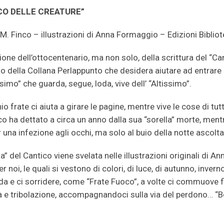
CO DELLE CREATURE
”
 M. Finco – illustrazioni di Anna Formaggio – Edizioni Bibli
ione dell’ottocentenario, ma non solo, della scrittura del “C
tto della Collana Perlappunto che desidera aiutare ad entrare
simo” che guarda, segue, loda, vive dell’ “Altissimo”.
o frate ci aiuta a girare le pagine, mentre vive le cose di tut
o ha dettato a circa un anno dalla sua “sorella” morte, mentre
 una infezione agli occhi, ma solo al buio della notte ascolta
a” del Cantico viene svelata nelle illustrazioni originali di 
r noi, le quali si vestono di colori, di luce, di autunno, inv
da e ci sorridere, come “Frate Fuoco”, a volte ci commuove 
à e tribolazione, accompagnandoci sulla via del perdono… “B