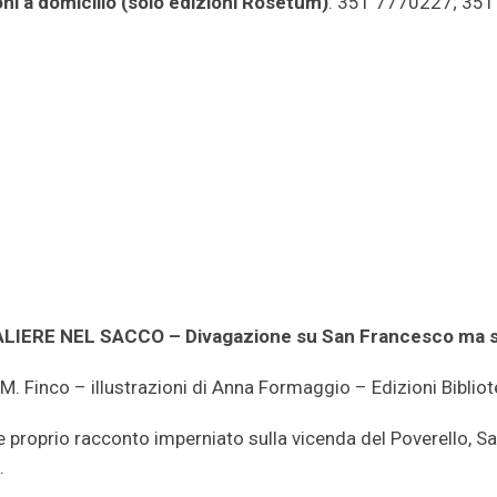
ni a domicilio (solo edizioni Rosetum)
: 351 7770227; 35
ALIERE NEL SACCO – Divagazione su San Francesco ma 
 M. Finco – illustrazioni di Anna Formaggio – Edizioni Bibli
e proprio racconto imperniato sulla vicenda del Poverello, San
.