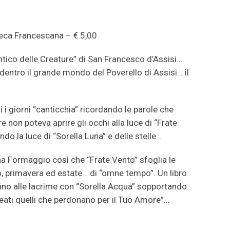
oteca Francescana – € 5,00
antico delle Creature” di San Francesco d’Assisi…
 dentro il grande mondo del Poverello di Assisi… il
ti i giorni “canticchia” ricordando le parole che
 non poteva aprire gli occhi alla luce di “Frate
ndo la luce di “Sorella Luna” e delle stelle…
Anna Formaggio così che “Frate Vento” sfoglia le
erno, primavera ed estate… di “omne tempo”. Un libro
fino alle lacrime con “Sorella Acqua” sopportando
eati quelli che perdonano per il Tuo Amore”…