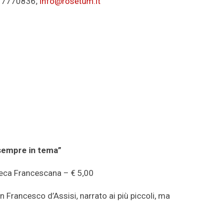
1 7770836;
info@rosetum.it
sempre in tema
”
oteca Francescana – € 5,00
 Francesco d’Assisi, narrato ai più piccoli, ma