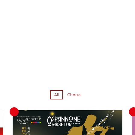
All
Chorus