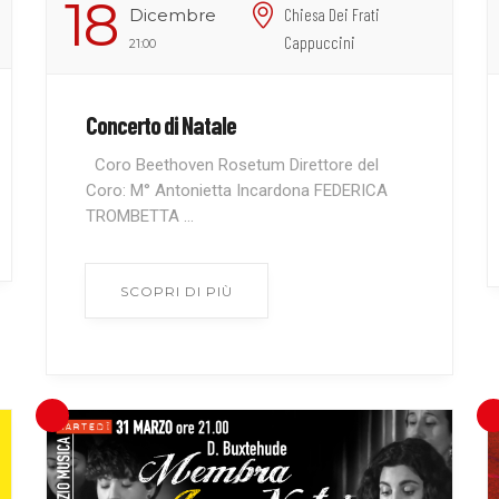
18
Dicembre
Chiesa Dei Frati
Cappuccini
21:00
Concerto di Natale
Coro Beethoven Rosetum Direttore del
Coro: M° Antonietta Incardona FEDERICA
TROMBETTA ...
SCOPRI DI PIÙ