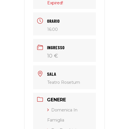
Expired!
ORARIO
16:00
INGRESSO
10 €
SALA
Teatro Rosetum
GENERE
Domenica In
Famiglia