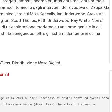
, progetti rimasti incompleti, interviste mai viste prima e
è arricchito anche dagli interventi della vedova di Zappa, Gail
 musicali, tra cui Mike Keneally, Ian Underwood, Steve Vai,
ngton, Scott Thunes, Ruth Underwood, Ray White. Non si
ma di un’esplorazione moderna su un uomo geniale la cui
istinta spingendosi oltre gli schemi dei tempi in cui ha
 Films
. Distribuzione
Nexo Digital
.
um.it
gge 23.07.2021 n. 105
: l’accesso ai nostri spazi ed eventi sarà 
rtificazione verde (Green Pass) che attesti l’avvenuta 