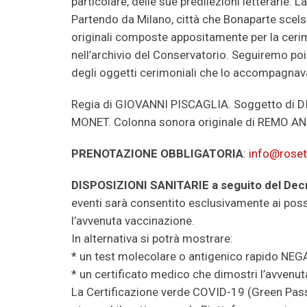
particolare, delle sue predilezioni letterarie. 
Partendo da Milano, città che Bonaparte scel
originali composte appositamente per la cerim
nell’archivio del Conservatorio. Seguiremo po
degli oggetti cerimoniali che lo accompagnav
Regia di GIOVANNI PISCAGLIA. Soggetto di 
MONET. Colonna sonora originale di REMO A
PRENOTAZIONE OBBLIGATORIA
:
info@roset
DISPOSIZIONI SANITARIE
a seguito del De
eventi sarà consentito esclusivamente ai pos
l’avvenuta vaccinazione.
In alternativa si potrà mostrare:
* un test molecolare o antigenico rapido NEGA
* un certificato medico che dimostri l’avvenut
La Certificazione verde COVID-19 (Green Pass) 