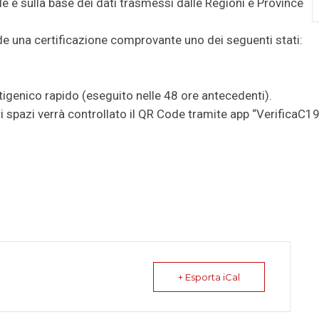
e e sulla base dei dati trasmessi dalle Regioni e Province
de una certificazione comprovante uno dei seguenti stati:
ntigenico rapido (eseguito nelle 48 ore antecedenti).
ri spazi verrà controllato il QR Code tramite app “VerificaC19
+ Esporta iCal