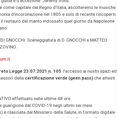
La guida è d’eccezione: Jeremy Irons.
se come capitale del Regno d’Italia, ascolteremo le musiche
onia d’incoronazione nel 1805 e solo di recente riscoperte
i il restauro del manto indossato quel giorno da Napoleone e
ano.
DIDI GNOCCHI. Sceneggiatura di D. GNOCCHI e MATTEO
NZOVINO.
um.it
creto Legge 23.07.2021 n. 105
: l’accesso ai nostri spazi ed
sessori della
certificazione verde (geen pass)
che attesti
TIVO effettuato nelle ultime 48 ore
a guarigione dal COVID-19 negli ultimi sei mesi.
è rilasciata dal Ministero della Salute, in formato digitale 