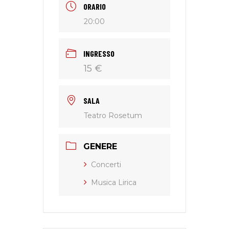
ORARIO
20:00
INGRESSO
15 €
SALA
Teatro Rosetum
GENERE
Concerti
Musica Lirica