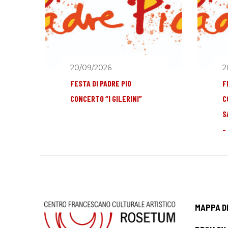
20/09/2026
2
FESTA DI PADRE PIO
F
CONCERTO “I GILERINI”
C
S
–
MAPPA D